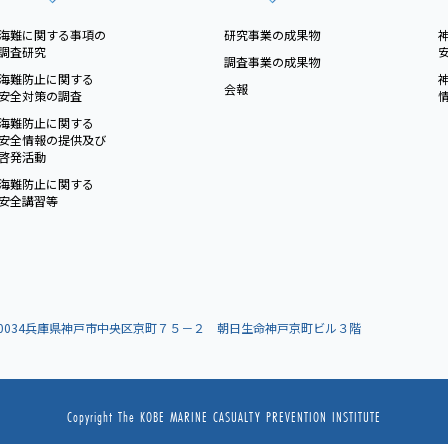
海難に関する事項の
研究事業の成果物
調査研究
調査事業の成果物
海難防止に関する
会報
安全対策の調査
海難防止に関する
安全情報の提供及び
啓発活動
海難防止に関する
安全講習等
0-0034兵庫県神戸市中央区京町７５－２ 朝日生命神戸京町ビル３階
Copyright The KOBE MARINE CASUALTY PREVENTION INSTITUTE