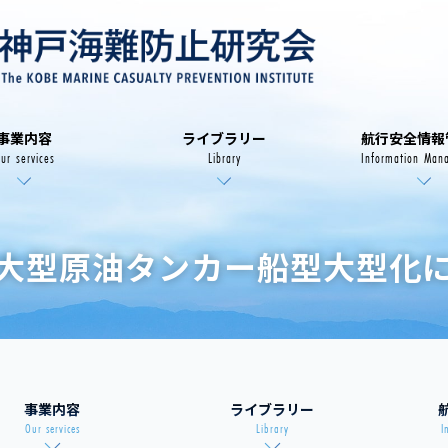
事業内容
ライブラリー
航行安全情報
ur services
Library
Information Man
大型原油タンカー船型大型化
事業内容
ライブラリー
Our services
Library
I