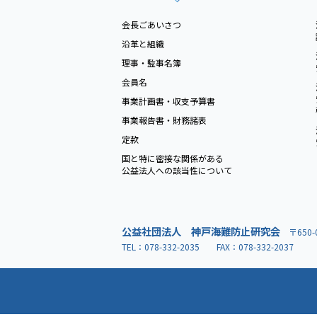
会長ごあいさつ
沿革と組織
理事・監事名簿
会員名
事業計画書・収支予算書
事業報告書・財務諸表
定款
国と特に密接な関係がある
公益法人への該当性について
公益社団法人 神戸海難防止研究会
〒65
TEL：
078-332-2035
FAX：078-332-2037