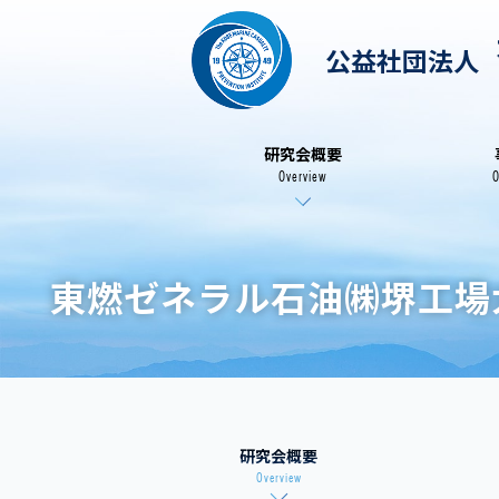
公益社団法人
研究会概要
Overview
O
東燃ゼネラル石油㈱堺工場
研究会概要
Overview