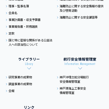
理事・監事名簿
海難防止に関する
安全情報の提供
及び
啓発活動
会員名
海難防止に関する
安全講習等
事業計画書・収支予算書
事業報告書・財務諸表
定款
国と特に密接な関係がある
公益法
人への該当性について
ライブラリー
航行安全情報管理室
Library
Information Management
研究事業の成果物
神戸沖埋立処分場航行
安全情報管理室
調査事業の成果物
神戸港海上工事安全
会報
情報管理室
リンク