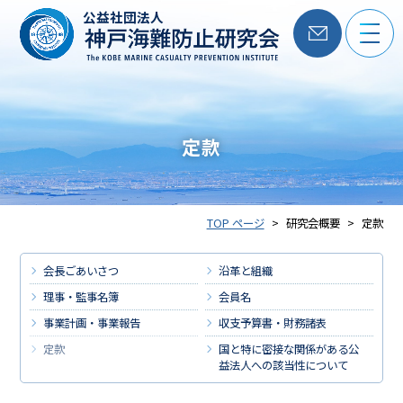
公益社団法人
定款
TOP ページ
研究会概要
定款
会長ごあいさつ
沿革と組織
理事・監事名簿
会員名
事業計画・事業報告
収支予算書・財務諸表
定款
国と特に密接な関係がある
公
益法人への該当性について