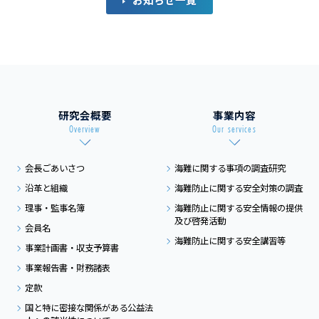
研究会概要
事業内容
Overview
Our services
会長ごあいさつ
海難に関する事項の
調査研究
沿革と組織
海難防止に関する
安全対策の調査
理事・監事名簿
海難防止に関する
安全情報の提供
及び
啓発活動
会員名
海難防止に関する
安全講習等
事業計画書・収支予算書
事業報告書・財務諸表
定款
国と特に密接な関係がある
公益法