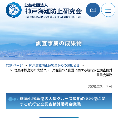
公益社団法人
調査事業の成果物
TOP ページ
神戸海難防止研究会からのお知らせ
徳島小松島港の大型クルーズ客船の入出港に関する航行安全調査検討
委員会業務
2020年2月7日
徳島小松島港の大型クルーズ客船の入出港に関
する航行安全調査検討委員会業務