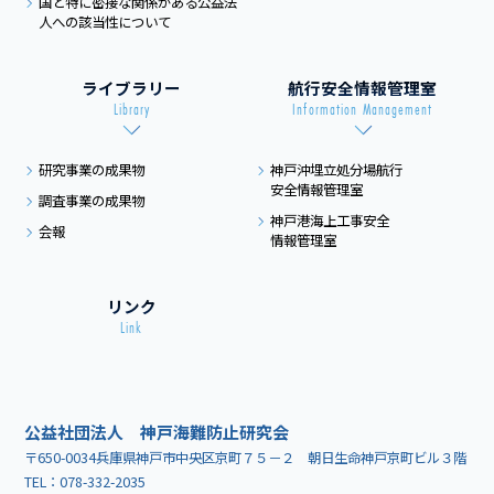
国と特に密接な関係がある
公益法
人への該当性について
ライブラリー
航行安全情報管理室
Library
Information Management
研究事業の成果物
神戸沖埋立処分場航行
安全情報管理室
調査事業の成果物
神戸港海上工事安全
会報
情報管理室
リンク
Link
公益社団法人 神戸海難防止研究会
〒650-0034兵庫県神戸市中央区京町７５－２ 朝日生命神戸京町ビル３階
TEL：
078-332-2035