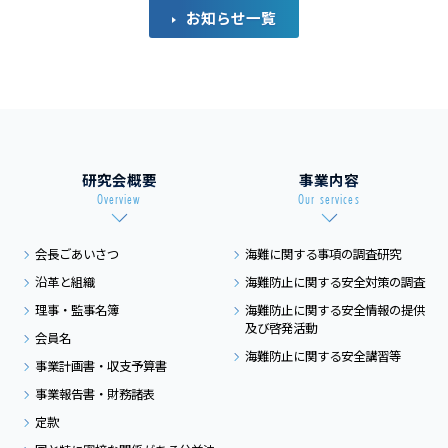
お知らせ一覧
研究会概要
事業内容
Overview
Our services
会長ごあいさつ
海難に関する事項の
調査研究
沿革と組織
海難防止に関する
安全対策の調査
理事・監事名簿
海難防止に関する
安全情報の提供
及び
啓発活動
会員名
海難防止に関する
安全講習等
事業計画書・収支予算書
事業報告書・財務諸表
定款