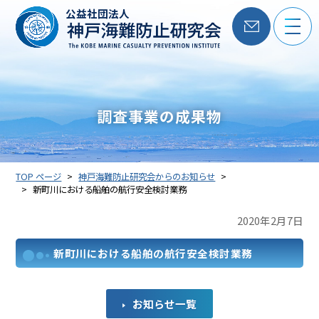
公益社団法人
調査事業の成果物
TOP ページ
神戸海難防止研究会からのお知らせ
新町川における船舶の航行安全検討業務
2020年2月7日
新町川における船舶の航行安全検討業務
お知らせ一覧