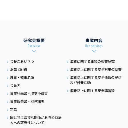
研究会概要
事業内容
Overview
Our services
会長ごあいさつ
海難に関する事項の
調査研究
沿革と組織
海難防止に関する
安全対策の調査
理事・監事名簿
海難防止に関する
安全情報の提供
及び
啓発活動
会員名
海難防止に関する
安全講習等
事業計画書・収支予算書
事業報告書・財務諸表
定款
国と特に密接な関係がある
公益法
人への該当性について