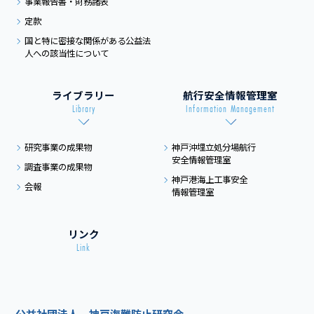
事業報告書・財務諸表
定款
国と特に密接な関係がある
公益法
人への該当性について
ライブラリー
航行安全情報管理室
Library
Information Management
研究事業の成果物
神戸沖埋立処分場航行
安全情報管理室
調査事業の成果物
神戸港海上工事安全
会報
情報管理室
リンク
Link
公益社団法人 神戸海難防止研究会