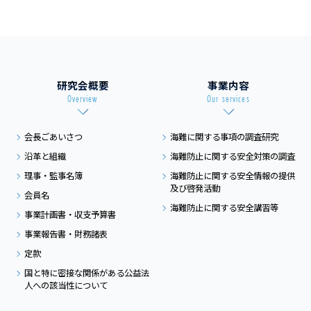
研究会概要
事業内容
Overview
Our services
会長ごあいさつ
海難に関する事項の
調査研究
沿革と組織
海難防止に関する
安全対策の調査
理事・監事名簿
海難防止に関する
安全情報の提供
及び
啓発活動
会員名
海難防止に関する
安全講習等
事業計画書・収支予算書
事業報告書・財務諸表
定款
国と特に密接な関係がある
公益法
人への該当性について