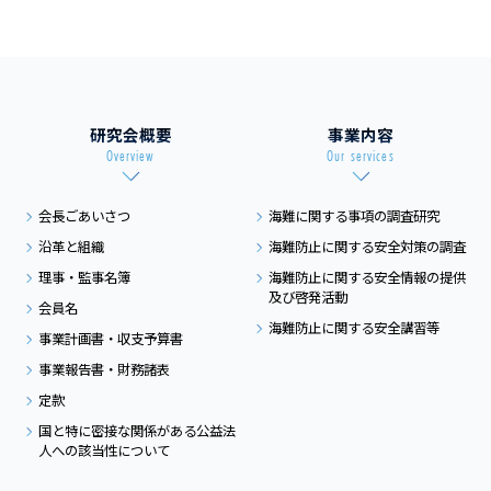
研究会概要
事業内容
Overview
Our services
会長ごあいさつ
海難に関する事項の
調査研究
沿革と組織
海難防止に関する
安全対策の調査
理事・監事名簿
海難防止に関する
安全情報の提供
及び
啓発活動
会員名
海難防止に関する
安全講習等
事業計画書・収支予算書
事業報告書・財務諸表
定款
国と特に密接な関係がある
公益法
人への該当性について