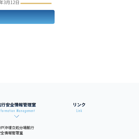
4年3月12日
航行安全情報管理室
リンク
nformation Management
Link
神戸沖埋立処分場航行
安全情報管理室