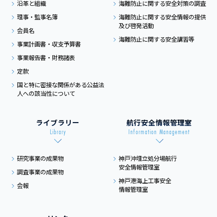
沿革と組織
海難防止に関する
安全対策の調査
理事・監事名簿
海難防止に関する
安全情報の提供
及び
啓発活動
会員名
海難防止に関する
安全講習等
事業計画書・収支予算書
事業報告書・財務諸表
定款
国と特に密接な関係がある
公益法
人への該当性について
ライブラリー
航行安全情報管理室
Library
Information Management
研究事業の成果物
神戸沖埋立処分場航行
安全情報管理室
調査事業の成果物
神戸港海上工事安全
会報
情報管理室