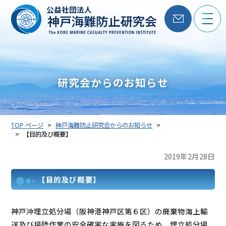
公益社団法人
研究会からのお知らせ
TOP ページ
神戸海難防止研究会からのお知らせ
【目的及び概要】
2019年2月28日
【目的及び概要】
神戸沖埋立処分場（阪神港神戸区第６区）の廃棄物海上輸
送及び揚陸作業の安全確実な実施を図るため、埋立処分場