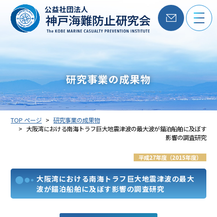
公益社団法人
研究事業の成果物
TOP ページ
研究事業の成果物
大阪湾における南海トラフ巨大地震津波の最大波が錨泊船舶に及ぼす
影響の調査研究
平成27年度（2015年度）
大阪湾における南海トラフ巨大地震津波の最大
波が錨泊船舶に及ぼす影響の調査研究