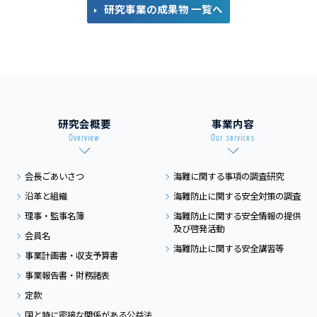
研究事業の成果物 一覧へ
研究会概要
事業内容
Overview
Our services
会長ごあいさつ
海難に関する事項の
調査研究
沿革と組織
海難防止に関する
安全対策の調査
理事・監事名簿
海難防止に関する
安全情報の提供
及び
啓発活動
会員名
海難防止に関する
安全講習等
事業計画書・収支予算書
事業報告書・財務諸表
定款
国と特に密接な関係がある
公益法