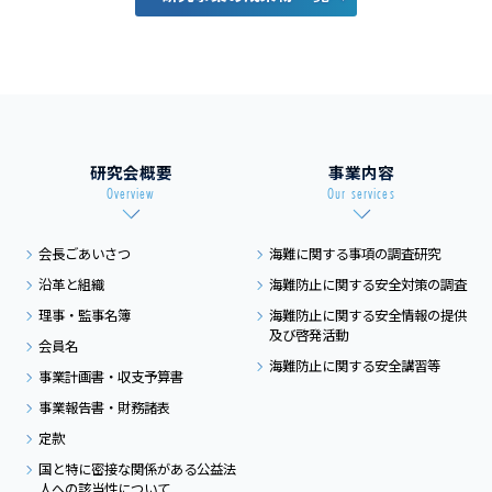
研究会概要
事業内容
Overview
Our services
会長ごあいさつ
海難に関する事項の
調査研究
沿革と組織
海難防止に関する
安全対策の調査
理事・監事名簿
海難防止に関する
安全情報の提供
及び
啓発活動
会員名
海難防止に関する
安全講習等
事業計画書・収支予算書
事業報告書・財務諸表
定款
国と特に密接な関係がある
公益法
人への該当性について