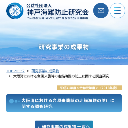
公益社団法人
研究事業の成果物
TOP ページ
研究事業の成果物
大阪湾における台風来襲時の走錨海難の防止に関する調査研究
平成31年度＜令和元年度＞（2019年度）
大阪湾における台風来襲時の走錨海難の防止に
関する調査研究
研究事業の成果物 一覧へ